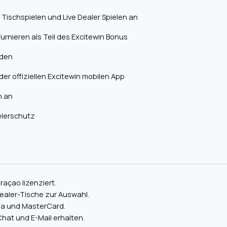
 Tischspielen und Live Dealer Spielen an
urnieren als Teil des Excitewin Bonus
nden
der offiziellen Excitewin mobilen App
n an
elerschutz
açao lizenziert.
ealer-Tische zur Auswahl.
Visa und MasterCard.
Chat und E-Mail erhalten.