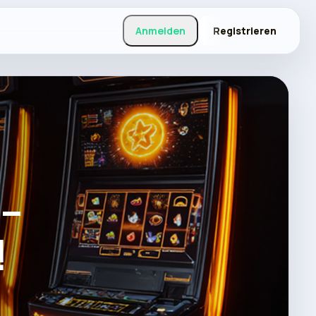
Anmelden
Registrieren
 –
!