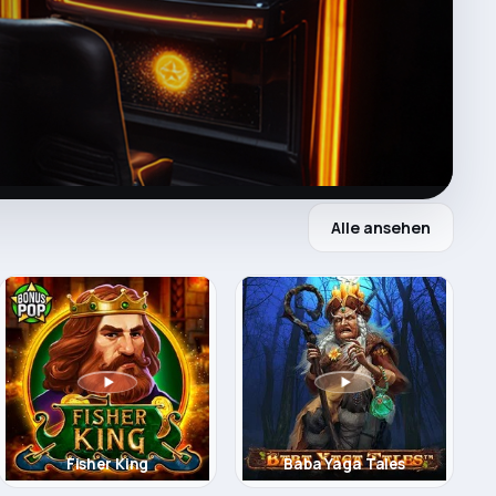
Alle ansehen
Fisher King
Baba Yaga Tales