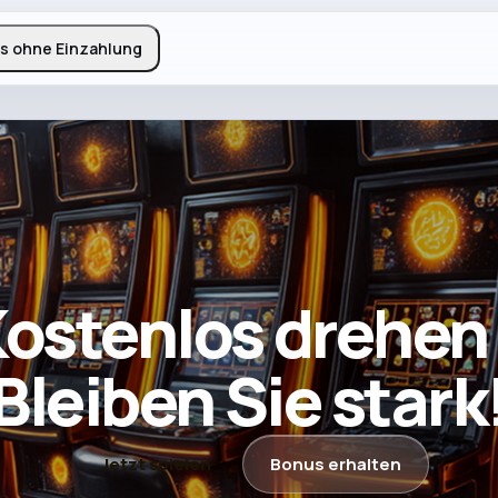
s ohne Einzahlung
ostenlos drehen
Bleiben Sie stark
Jetzt spielen
Bonus erhalten