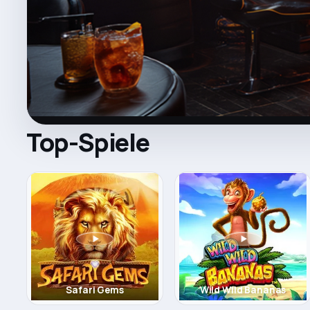
Top-Spiele
Safari Gems
Wild Wild Bananas