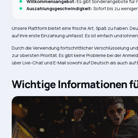
Willkommensangebot:
Es gibt Sonderangebote für 
Auszahlungsgeschwindigkeit:
Sofort bis zu wenige
Unsere Plattform bietet eine frische Art, Spaß zu haben. D
auf ihre erste Einzahlung umfasst. Es ist einfach und lohne
Durch die Verwendung fortschrittlicher Verschlüsselung un
zur obersten Priorität. Es gibt keine Probleme bei der Anmel
über Live-Chat und E-Mail sowohl auf Deutsch als auch auf E
Wichtige Informationen fü