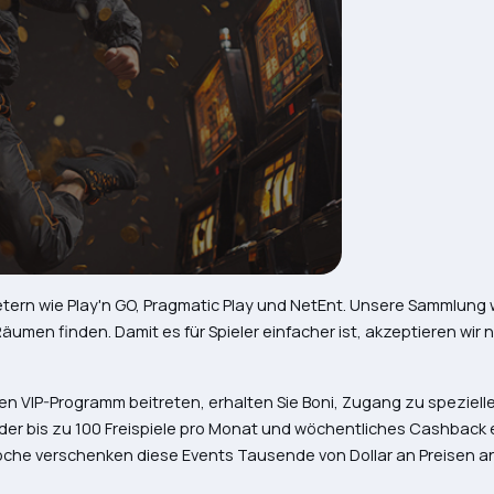
tern wie Play'n GO, Pragmatic Play und NetEnt. Unsere Sammlung wi
umen finden. Damit es für Spieler einfacher ist, akzeptieren wir
en VIP-Programm beitreten, erhalten Sie Boni, Zugang zu speziell
glieder bis zu 100 Freispiele pro Monat und wöchentliches Cashba
che verschenken diese Events Tausende von Dollar an Preisen an a