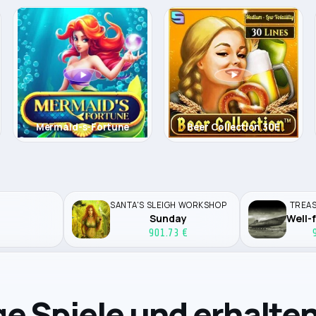
Mermaid-s-Fortune
Beer Collection 30E
SANTA'S SLEIGH WORKSHOP
TREA
Sunday
Well-
901.73 €
ge Spiele und erhalten