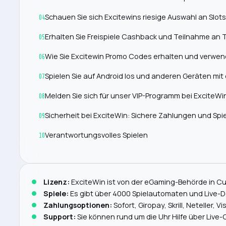
Schauen Sie sich Excitewins riesige Auswahl an Slots
04
Erhalten Sie Freispiele Cashback und Teilnahme an T
05
Wie Sie Excitewin Promo Codes erhalten und verwe
06
Spielen Sie auf Android Ios und anderen Geräten mit 
07
Melden Sie sich für unser VIP-Programm bei ExciteWi
08
Sicherheit bei ExciteWin: Sichere Zahlungen und Spi
09
Verantwortungsvolles Spielen
10
Persönliche Kontosicherheit und Bonusaktivierung
11
Häufig gestellte Fragen
12
Lizenz:
ExciteWin ist von der eGaming-Behörde in Cur
Spiele:
Es gibt über 4000 Spielautomaten und Live-D
Zahlungsoptionen:
Sofort, Giropay, Skrill, Neteller, 
Support:
Sie können rund um die Uhr Hilfe über Live-